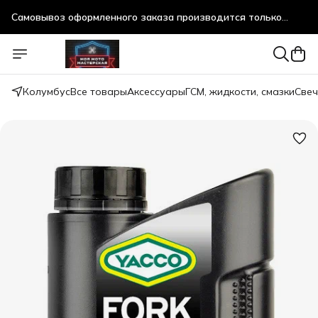
после предварительного согласования!
Самовывоз оформленного заказа производится только
после предварительного согласования!
Колумбус
Все товары
Аксессуары
ГСМ, жидкости, смазки
Свеч