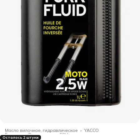
Масло вилочное, гидравлическое
›
YACCO
Главная
›
Все товары
›
ГСМ, жидкости, смазки
›
Осталось 2 штуки