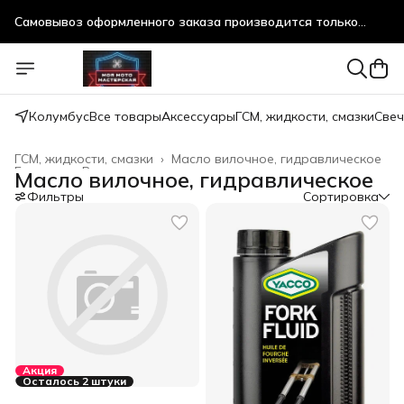
Самовывоз оформленного заказа производится только
после предварительного согласования!
Самовывоз оформленного заказа производится только
после предварительного согласования!
Колумбус
Все товары
Аксессуары
ГСМ, жидкости, смазки
Свеч
ГСМ, жидкости, смазки
›
Масло вилочное, гидравлическое
Главная
›
Все товары
›
Масло вилочное, гидравлическое
Фильтры
Сортировка
Акция
Осталось 2 штуки