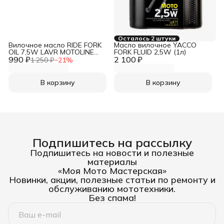
Осталось 2 штуки
Вилочное масло RIDE FORK
Масло вилочное YACCO
OIL 7,5W LAVR MOTOLINE
FORK FLUID 2,5W (1л)
990 ₽
(1л)
2 100 ₽
1 250 ₽
−
21
%
В корзину
В корзину
Подпишитесь на рассылку
Подпишитесь на новости и полезные
материалы
«Моя Мото Мастерская»
Новинки, акции, полезные статьи по ремонту и
обслуживанию мототехники.
Без спама!