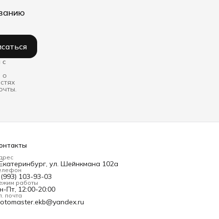
иванию
саться
 с
 о
остях
очты.
онтакты
дрес
.Екатеринбург, ул. Шейнкмана 102а
елефон
 (993) 103-93-03
ежим работы
н-Пт, 12:00-20:00
л. почта
otomaster.ekb@yandex.ru