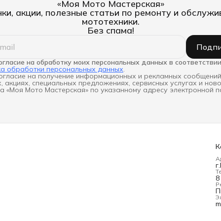
«Моя Мото Мастерская»
ки, акции, полезные статьи по ремонту и обслуж
мототехники.
Без спама!
Подпи
огласие на обработку моих персональных данных в соответствии
ка обработки персональных данных
.
огласие на получение информационных и рекламных сообщений
, акциях, специальных предложениях, сервисных услугах и нов
а «Моя Мото Мастерская» по указанному адресу электронной п
К
А
г
Т
8
Р
П
Э
m