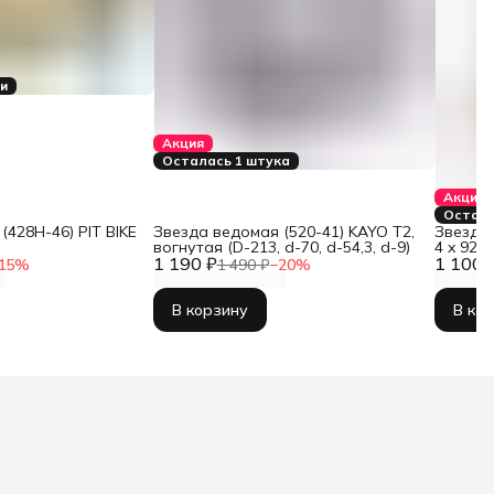
ки
Акция
Осталась 1 штука
Акция
Остало
(428H-46) PIT BIKE
Звезда ведомая (520-41) KAYO T2,
Звезда 
вогнутая (D-213, d-70, d-54,3, d-9)
4 x 92 x
1 190 ₽
1 100 
15
%
1 490 ₽
−
20
%
В корзину
В ко