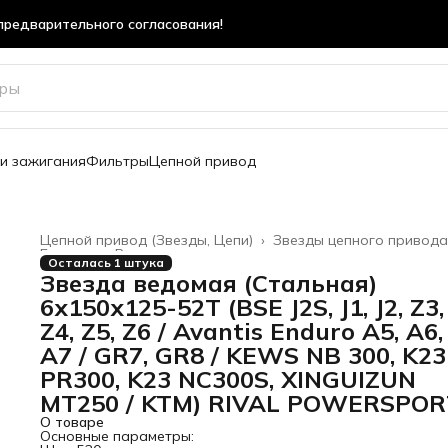
предварительного согласования!
предварительного согласования!
и зажигания
Фильтры
Цепной привод
Цепной привод (Звезды, Цепи)
›
Звезды цепного привода
Главная
›
Все товары
›
Осталась 1 штука
Звезда ведомая (Стальная)
6х150х125-52T (BSE J2S, J1, J2, Z3,
Z4, Z5, Z6 / Avantis Enduro A5, A6,
A7 / GR7, GR8 / KEWS NB 300, K23
PR300, K23 NC300S, XINGUIZUN
MT250 / KTM) RIVAL POWERSPOR
О товаре
Основные параметры: