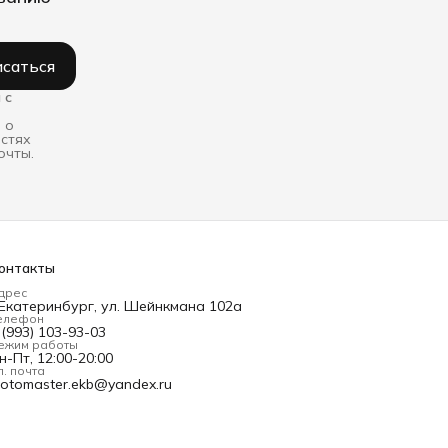
саться
 с
 о
остях
очты.
онтакты
дрес
.Екатеринбург, ул. Шейнкмана 102а
елефон
 (993) 103-93-03
ежим работы
н-Пт, 12:00-20:00
л. почта
otomaster.ekb@yandex.ru