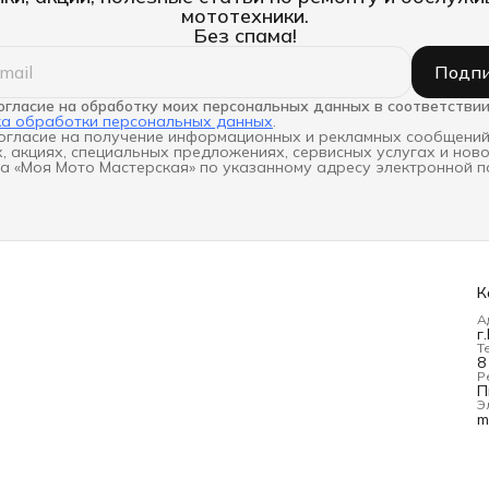
мототехники.
Без спама!
Подпи
огласие на обработку моих персональных данных в соответствии
ка обработки персональных данных
.
огласие на получение информационных и рекламных сообщений
, акциях, специальных предложениях, сервисных услугах и нов
а «Моя Мото Мастерская» по указанному адресу электронной п
К
А
г
Т
8
Р
П
Э
m