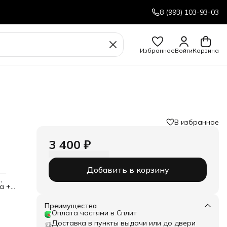
8 (993) 103-93-03
Избранное
Войти
Корзина
В избранное
3 400 ₽
Добавить в корзину
 —
,
а +
 и
Преимущества
Оплата частями в Сплит
Доставка в пункты выдачи или до двери