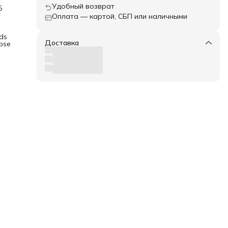
Удобный возврат
5
Оплата — картой, СБП или наличными
те
ds
й
Доставка
bse
в,
IS,
 с
уль.