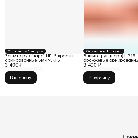
Осталась 1 штука
Осталась 1 штука
Защита рук (пара) HP15 красные
Защита рук (пара) HP15
армированные SM-PARTS
оранжевые армированны
3 400 ₽
3 400 ₽
PARTS
В корзину
В корзину
Новин