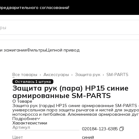
предварительного согласования!
предварительного согласования!
и зажигания
Фильтры
Цепной привод
Все товары
›
Аксессуары
›
Защита рук
›
SM-PARTS
Главная
›
Осталась 1 штука
Защита рук (пара) HP15 синие
армированные SM-PARTS
О товаре
Защита рук (гарды) HP15 синие армированные SM-PARTS
универсальная пара защиты рычагов и кистей для эндуро
мотокросса и питбайков. Алюминиевая армированная дуг
увеличенные пластиковые щитки. Надёжно защищает руки
Подробнее
рычаги от веток, камней и ударов при падениях.
Характеристики
Основные характеристики:
Артикул
020184-123-6385
Модель: HP15
Цвет: синий
Цвет
синий