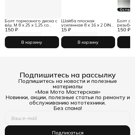
Осталос
Болт тормозного диска с
Шайба плоская
Болт с ш
в/ш. М 8 x 25 x 1,25 со
усиленная 8 x 16 x 2 DIN
резьбой 
150 ₽
ступенькой
15 ₽
1440
150 ₽
кл.пр. 10
В корзину
В корзину
Подпишитесь на рассылку
Подпишитесь на новости и полезные
материалы
«Моя Мото Мастерская»
Новинки, акции, полезные статьи по ремонту и
обслуживанию мототехники.
Без спама!
Подписаться