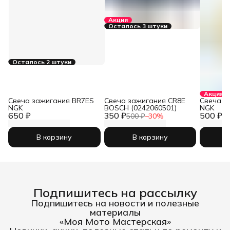
Акция
Осталось 3 штуки
Осталось 2 штуки
Акция
Свеча зажигания BR7ES
Свеча зажигания CR8E
Свеча з
NGK
BOSCH (0242060501)
NGK
650 ₽
350 ₽
500 ₽
500 ₽
−
30
%
55
В корзину
В корзину
Подпишитесь на рассылку
Подпишитесь на новости и полезные
материалы
«Моя Мото Мастерская»