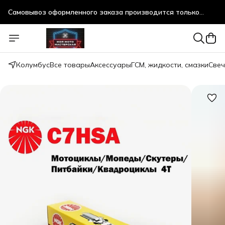
после предварительного согласования!
Самовывоз оформленного заказа производится только
после предварительного согласования!
Колумбус
Все товары
Аксессуары
ГСМ, жидкости, смазки
Свеч