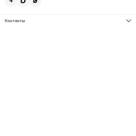
Контакты
Адрес
г.Екатеринбург, ул. Шейнкмана 102а
Телефон
8 (993) 103-93-03
Режим работы
Пн-Пт, 12:00-20:00
Эл. почта
motomaster.ekb@yandex.ru