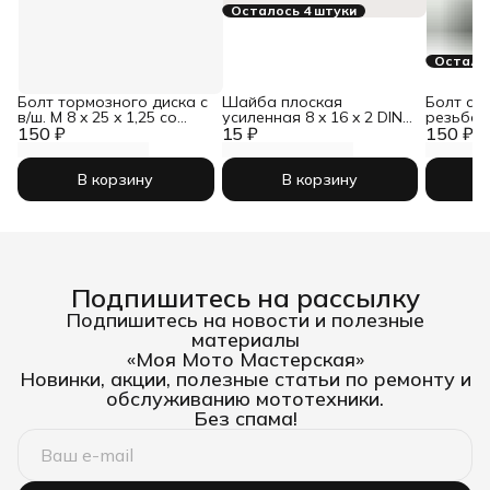
Осталось 4 штуки
Осталос
Болт тормозного диска с
Шайба плоская
Болт с ш
в/ш. М 8 x 25 x 1,25 со
усиленная 8 x 16 x 2 DIN
резьбой 
150 ₽
ступенькой
15 ₽
1440
150 ₽
кл.пр. 10
В корзину
В корзину
Подпишитесь на рассылку
Подпишитесь на новости и полезные
материалы
«Моя Мото Мастерская»
Новинки, акции, полезные статьи по ремонту и
обслуживанию мототехники.
Без спама!