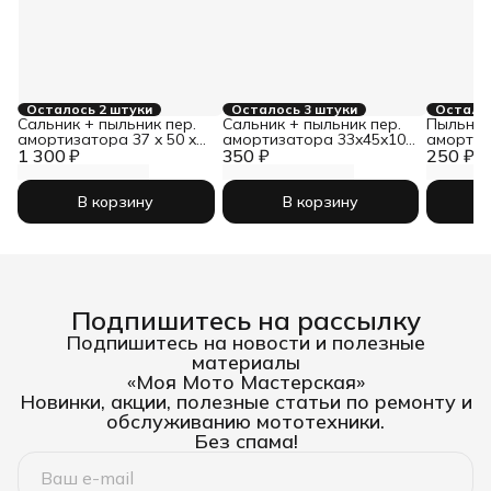
Осталось 2 штуки
Осталось 3 штуки
Осталос
Сальник + пыльник пер.
Сальник + пыльник пер.
Пыльник
амортизатора 37 x 50 x
амортизатора 33x45x10 /
амортиз
1 300 ₽
11 / 37 x 50.3/51 x 13 YCF
350 ₽
33x45/51x13 KAYO CRF
250 ₽
13
SPIII, T2, TTR250 SM-
SM-PARTS
PARTS
В корзину
В корзину
Подпишитесь на рассылку
Подпишитесь на новости и полезные
материалы
«Моя Мото Мастерская»
Новинки, акции, полезные статьи по ремонту и
обслуживанию мототехники.
Без спама!