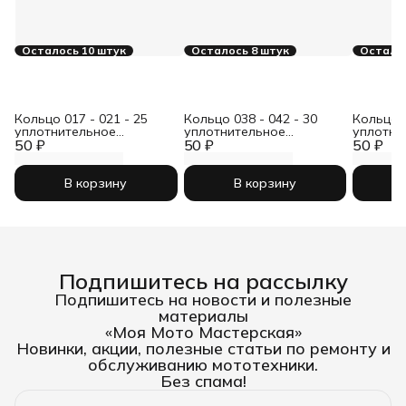
Осталось 10 штук
Осталось 8 штук
Осталос
Кольцо 017 - 021 - 25
Кольцо 038 - 042 - 30
Кольцо 0
уплотнительное
уплотнительное
уплотни
50 ₽
резиновое
50 ₽
резиновое
50 ₽
резинов
В корзину
В корзину
Подпишитесь на рассылку
Подпишитесь на новости и полезные
материалы
«Моя Мото Мастерская»
Новинки, акции, полезные статьи по ремонту и
обслуживанию мототехники.
Без спама!