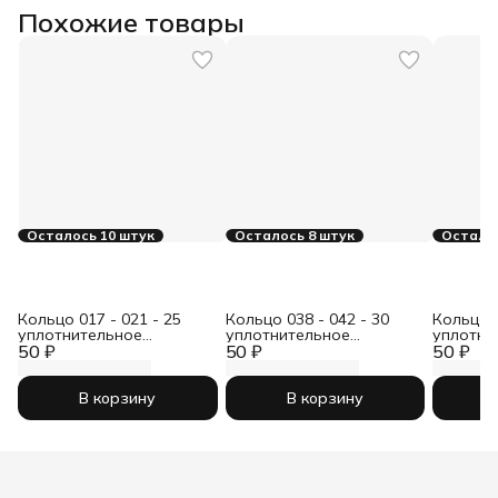
Похожие товары
Осталось 10 штук
Осталось 8 штук
Осталос
Кольцо 017 - 021 - 25
Кольцо 038 - 042 - 30
Кольцо 0
уплотнительное
уплотнительное
уплотни
50 ₽
резиновое
50 ₽
резиновое
50 ₽
резинов
В корзину
В корзину