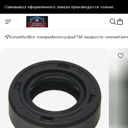
Самовывоз оформленного заказа производится только
после предварительного согласования!
Колумбус
Все товары
Аксессуары
ГСМ, жидкости, смазки
Свеч