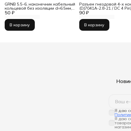
GRNB 5.5-6, наконечник кабельный
Разъем гнездовой 4-х кон
кольцевой без изоляции d=6.5мм,
(DJ7041A-2.8-21 / DC 4 Pin
50 ₽
сеч. пров.4.0-6.0мм2
90 ₽
В корзину
В корзину
Новин
Я даю с
Полити
Я даю с
товарах
магазин