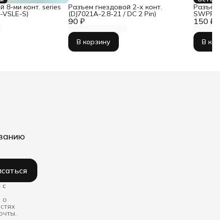
 8-ми конт. series
Разъем гнездовой 2-х конт.
Разъём 
-VSLE-S)
(DJ7021A-2.8-21 / DC 2 Pin)
SWPF (
90 ₽
150 ₽
В корзину
В ко
иванию
саться
 с
 о
остях
очты.