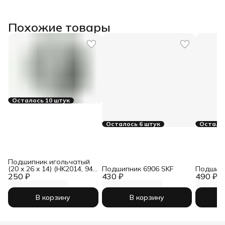
Похожие товары
Осталось 10 штук
Осталось 6 штук
Осталос
Подшипник игольчатый
(20 x 26 x 14) (HK2014, 941
Подшипник 6906 SKF
Подшипн
250 ₽
/ 20) CRAFT BEARINGS
430 ₽
490 ₽
В корзину
В корзину