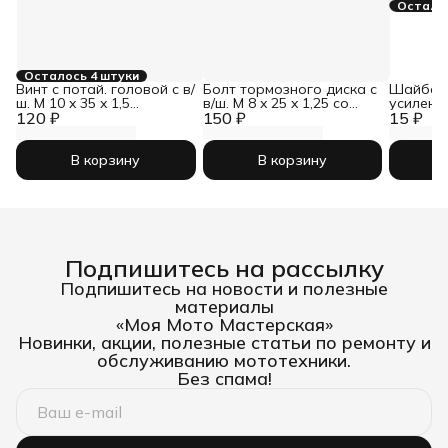
Осталос
Осталось 4 штуки
Винт с потай. головой с в/
Болт тормозного диска с
Шайба 
ш. М 10 x 35 x 1,5
в/ш. М 8 x 25 x 1,25 со
усиленна
120 ₽
нерж.сталь А2, DIN 7991
150 ₽
ступенькой
15 ₽
1440
В корзину
В корзину
Подпишитесь на рассылку
Подпишитесь на новости и полезные
материалы
«Моя Мото Мастерская»
Новинки, акции, полезные статьи по ремонту и
обслуживанию мототехники.
Без спама!