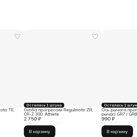
Осталась 1 штука
Осталась 1 шту
oto TЕ,
Скоба прогрессии Regulmoto ZR,
Ось рычага прог
CR-Z 300, Athlete
рычаг) GR7 / GR
2 750 ₽
990 ₽
В корзину
В корзину