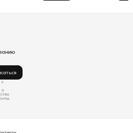
иванию
саться
 с
 о
остях
очты.
онтакты