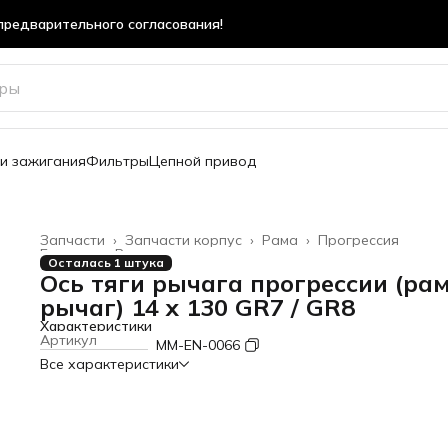
предварительного согласования!
предварительного согласования!
и зажигания
Фильтры
Цепной привод
Запчасти
›
Запчасти корпус
›
Рама
›
Прогрессия
Главная
›
Все товары
›
Осталась 1 штука
Ось тяги рычага прогрессии (ра
рычаг) 14 x 130 GR7 / GR8
Характеристики
Артикул
MM-EN-0066
Все характеристики