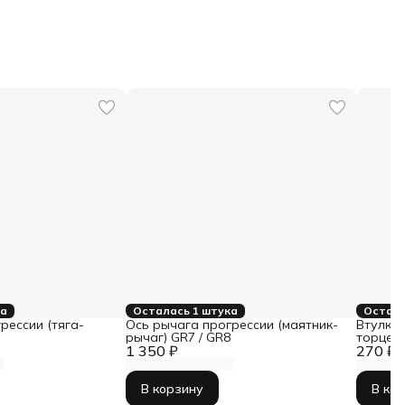
ка
Осталась 1 штука
Остало
рессии (тяга-
Ось рычага прогрессии (маятник-
Втулка
8
рычаг) GR7 / GR8
торцева
1 350 ₽
270 ₽
8
В корзину
В ко