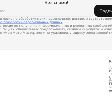
Без спама!
Подпи
огласие на обработку моих персональных данных в соответствии
ка обработки персональных данных
.
огласие на получение информационных и рекламных сообщений
, акциях, специальных предложениях, сервисных услугах и нов
а «Моя Мото Мастерская» по указанному адресу электронной п
К
А
г
Т
8
Р
П
Э
m