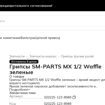
предварительного согласования!
и зажигания
Фильтры
Цепной привод
Запчасти
›
Запчасти корпус
›
Грипсы (ручки руля)
Главная
›
Все товары
›
Осталось 5 штук
Грипсы SM-PARTS MX 1/2 Waffle
зеленые
О товаре
Грипсы SM-PARTS MX 1/2 Waffle зеленые – яркий акцент д
вашего мотоцикла.
Яркая зеленая окраска добавляет эксклюзивности и
подчеркивает индивидуальный стиль.
Подробнее
Характеристики
Ребристая поверхность «вафельного» типа обеспечивает
Артикул
020225-123-8948
максимальное сцепление даже в дождливую погоду.
Код
020225-123-8948