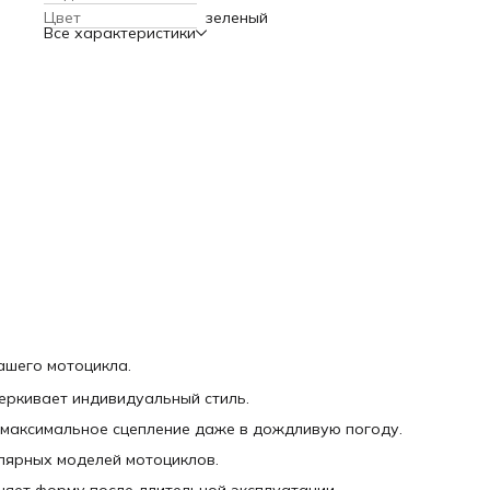
Универсальные размеры подходят для большинства
Цвет
зеленый
популярных моделей мотоциклов.
Все характеристики
Высококачественный материал устойчив к износу и сохра
форму после длительной эксплуатации.
Простая установка без необходимости дополнительных
инструментов.
вашего мотоцикла.
еркивает индивидуальный стиль.
 максимальное сцепление даже в дождливую погоду.
лярных моделей мотоциклов.