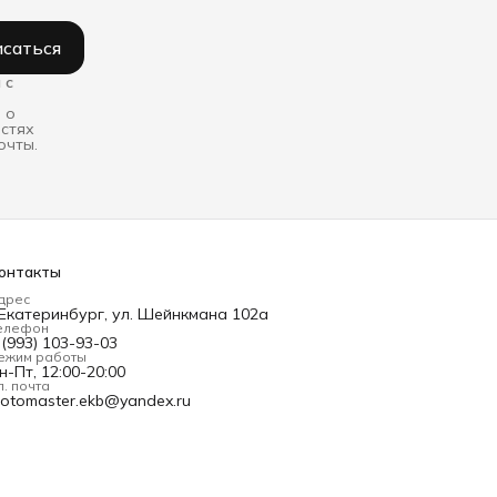
саться
 с
 о
остях
очты.
онтакты
дрес
.Екатеринбург, ул. Шейнкмана 102а
елефон
 (993) 103-93-03
ежим работы
н-Пт, 12:00-20:00
л. почта
otomaster.ekb@yandex.ru