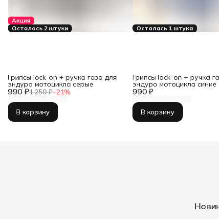
Акция
Осталось 2 штуки
Осталась 1 штука
Грипсы lock-on + ручка газа для
Грипсы lock-on + ручка г
эндуро мотоцикла серые
эндуро мотоцикла синие
990 ₽
990 ₽
1 250 ₽
−
21
%
В корзину
В корзину
Новин