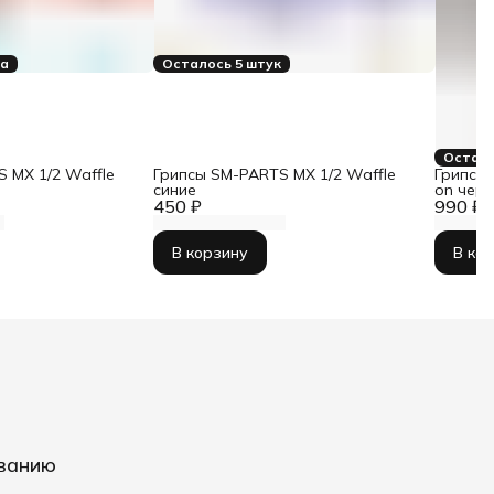
ка
Осталось 5 штук
Остало
 MX 1/2 Waffle
Грипсы SM-PARTS MX 1/2 Waffle
Грипсы 
синие
on чер
450 ₽
990 ₽
В корзину
В ко
иванию