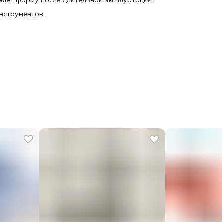
няет форму после длительной эксплуатации.
нструментов.