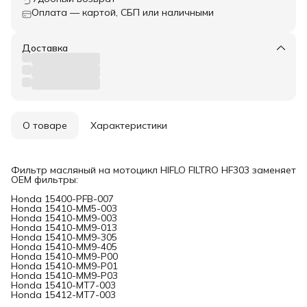
Оплата — картой, СБП или наличными
Доставка
О товаре
Характеристики
Фильтр масляный на мотоцикл HIFLO FILTRO HF303 заменяет
OEM фильтры:
Honda 15400-PFB-007
Honda 15410-MM5-003
Honda 15410-MM9-003
Honda 15410-MM9-013
Honda 15410-MM9-305
Honda 15410-MM9-405
Honda 15410-MM9-P00
Honda 15410-MM9-P01
Honda 15410-MM9-P03
Honda 15410-MT7-003
Honda 15412-MT7-003