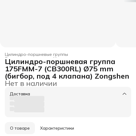
Цилиндро-поршневые группы
Запчасти двигатель
›
Цилиндро-поршневые группы
›
Цилиндро-поршневая группа
Главная
›
Все товары
›
Запчасти
›
175FMM-7 (CB300RL) Ø75 mm
(бигбор, под 4 клапана) Zongshen
Нет в наличии
Доставка
О товаре
Характеристики