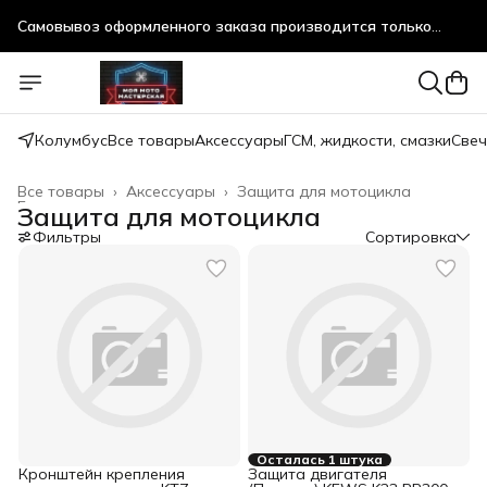
Самовывоз оформленного заказа производится только
после предварительного согласования!
Самовывоз оформленного заказа производится только
после предварительного согласования!
Колумбус
Все товары
Аксессуары
ГСМ, жидкости, смазки
Свеч
Все товары
›
Аксессуары
›
Защита для мотоцикла
Главная
›
Защита для мотоцикла
Фильтры
Сортировка
Осталась 1 штука
Кронштейн крепления
Защита двигателя