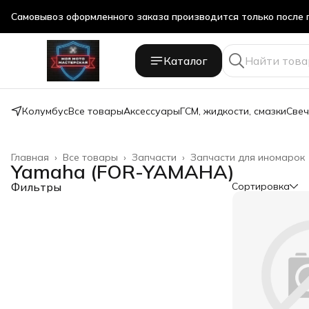
Самовывоз оформленного заказа производится только после 
Самовывоз оформленного заказа производится только после 
Каталог
Колумбус
Все товары
Аксессуары
ГСМ, жидкости, смазки
Свеч
Главная
›
Все товары
›
Запчасти
›
Запчасти для иномарок
Yamaha (FOR-YAMAHA)
Фильтры
Сортировка