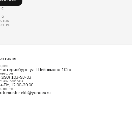
 с
 о
остях
очты.
онтакты
дрес
.Екатеринбург, ул. Шейнкмана 102а
елефон
 (993) 103-93-03
ежим работы
н-Пт, 12:00-20:00
л. почта
otomaster.ekb@yandex.ru