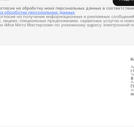
огласие на обработку моих персональных данных в соответствии
ка обработки персональных данных
.
огласие на получение информационных и рекламных сообщений
, акциях, специальных предложениях, сервисных услугах и нов
а «Моя Мото Мастерская» по указанному адресу электронной п
К
А
г
Т
8
Р
П
Э
m