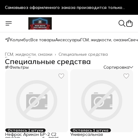
Самовывоз оформленного заказа производится только
после предварительного согласования!
Самовывоз оформленного заказа производится только
после предварительного согласования!
Колумбус
Все товары
Аксессуары
ГСМ, жидкости, смазки
Свеч
ГСМ, жидкости, смазки
›
Специальные средства
Главная
›
Все товары
›
Специальные средства
Фильтры
Сортировка
Осталось 2 штуки
Осталась 1 штука
Нефрас Арикон БР-2 С2
Универсальная