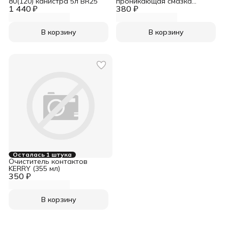
80(120) канистра 5л BR25
проникающая смазка
1 440 ₽
380 ₽
TOTACHI MULTI-USE
PRODUCT TG-40 (650 мл)
В корзину
В корзину
Осталась 1 штука
Очиститель контактов
KERRY (355 мл)
350 ₽
В корзину