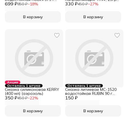
699 ₽
ВМП-АВТО
330 ₽
(PFG110)
850 ₽
−
18
%
450 ₽
−
27
%
В корзину
В корзину
Акция
Осталась 1 штука
Осталась 1 штука
Смазка силиконовая KERRY
Смазка литиевая МС-1520
(400 мл) (аэрозоль)
водостойкая RUBIN 90 г
350 ₽
150 ₽
ВМП-АВТО
450 ₽
−
22
%
В корзину
В корзину