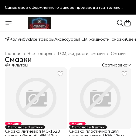
Самовывоз оформленного заказа производится только
после предварительного согласования!
Самовывоз оформленного заказа производится только
после предварительного согласования!
Колумбус
Все товары
Аксессуары
ГСМ, жидкости, смазки
Свеч
Главная
›
Все товары
›
ГСМ, жидкости, смазки
›
Смазки
Смазки
Фильтры
Сортировка
Акция
Акция
Осталось 3 штуки
Осталось 6 штук
Смазка литиевая МС-1520
Смазка пластичная для
водостойкая RUBIN 375 г
направляющих TRW, 25гр