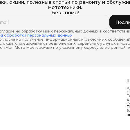
ки, акции, полезные статьи по ремонту и обслуж
мототехники.
Без спама!
Подпи
огласие на обработку моих персональных данных в соответствии
ка обработки персональных данных
.
огласие на получение информационных и рекламных сообщений
, акциях, специальных предложениях, сервисных услугах и нов
а «Моя Мото Мастерская» по указанному адресу электронной п
К
А
г
Т
8
Р
П
Э
m