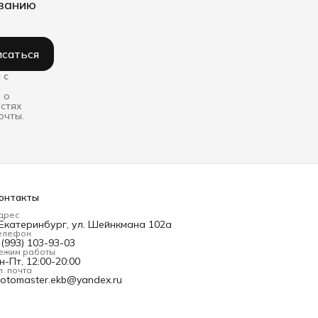
иванию
саться
 с
 о
остях
очты.
онтакты
дрес
.Екатеринбург, ул. Шейнкмана 102а
елефон
 (993) 103-93-03
ежим работы
н-Пт, 12:00-20:00
л. почта
otomaster.ekb@yandex.ru