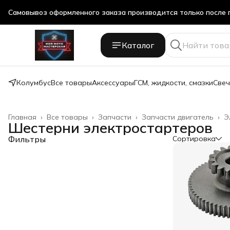
Самовывоз оформленного заказа производится только после 
Самовывоз оформленного заказа производится только после 
Каталог
Колумбус
Все товары
Аксессуары
ГСМ, жидкости, смазки
Свеч
Главная
›
Все товары
›
Запчасти
›
Запчасти двигатель
›
Э
Шестерни электростартеров
Фильтры
Сортировка