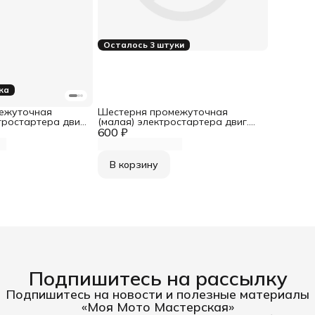
Осталось 3 штуки
ка
ежуточная
Шестерня промежуточная
тростартера двиг.
(малая) электростартера двиг.
ушный) (Z - 60, z
600 ₽
ZS 172FMM (воздушный) (Z - 16, z
- 16)
В корзину
Подпишитесь на рассылку
Подпишитесь на новости и полезные материалы
«Моя Мото Мастерская»