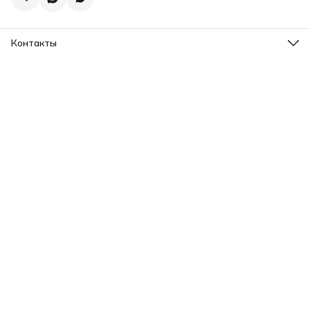
Контакты
Адрес
г.Екатеринбург, ул. Шейнкмана 102а
Телефон
8 (993) 103-93-03
Режим работы
Пн-Пт, 12:00-20:00
Эл. почта
motomaster.ekb@yandex.ru