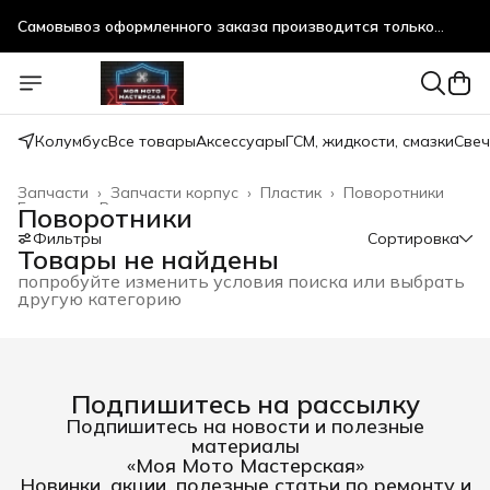
Самовывоз оформленного заказа производится только
после предварительного согласования!
Самовывоз оформленного заказа производится только
после предварительного согласования!
Колумбус
Все товары
Аксессуары
ГСМ, жидкости, смазки
Свеч
Запчасти
›
Запчасти корпус
›
Пластик
›
Поворотники
Главная
›
Все товары
›
Поворотники
Фильтры
Сортировка
Товары не найдены
попробуйте изменить условия поиска или выбрать
другую категорию
Подпишитесь на рассылку
Подпишитесь на новости и полезные
материалы
«Моя Мото Мастерская»
Новинки, акции, полезные статьи по ремонту и