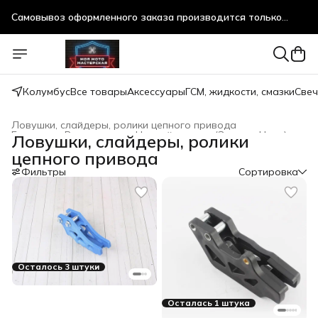
Самовывоз оформленного заказа производится только
после предварительного согласования!
Самовывоз оформленного заказа производится только
после предварительного согласования!
Колумбус
Все товары
Аксессуары
ГСМ, жидкости, смазки
Свеч
Ловушки, слайдеры, ролики цепного привода
Главная
›
Все товары
›
Цепной привод (Звезды, Цепи)
›
Ловушки, слайдеры, ролики
цепного привода
Фильтры
Сортировка
Осталось 3 штуки
Осталась 1 штука