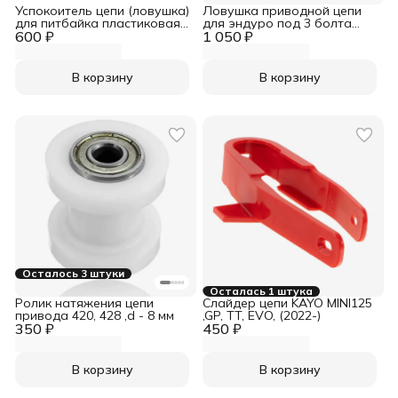
Успокоитель цепи (ловушка)
Ловушка приводной цепи
для питбайка пластиковая
для эндуро под 3 болта
600 ₽
универсальная SM-PARTS
1 050 ₽
(180 мм, 30 мм, 70 мм)
синяя
В корзину
В корзину
Осталось 3 штуки
Осталась 1 штука
Ролик натяжения цепи
Слайдер цепи KAYO MINI125
привода 420, 428 ,d - 8 мм
,GP, TT, EVO, (2022-)
350 ₽
450 ₽
В корзину
В корзину