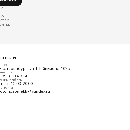
 с
 о
остях
очты.
онтакты
дрес
.Екатеринбург, ул. Шейнкмана 102а
елефон
 (993) 103-93-03
ежим работы
н-Пт, 12:00-20:00
л. почта
otomaster.ekb@yandex.ru