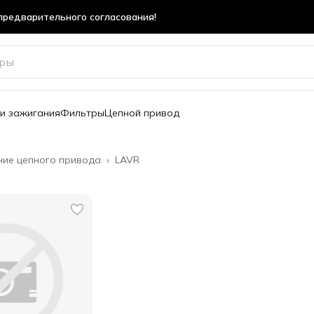
предварительного согласования!
предварительного согласования!
и зажигания
Фильтры
Цепной привод
ие цепного привода
›
LAVR