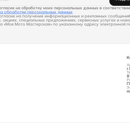
огласие на обработку моих персональных данных в соответствии
ка обработки персональных данных
.
огласие на получение информационных и рекламных сообщений
, акциях, специальных предложениях, сервисных услугах и нов
а «Моя Мото Мастерская» по указанному адресу электронной п
К
А
г
Т
8
Р
П
Э
m