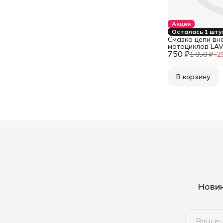
Акция
Осталась 1 шту
Смазка цепи в
мотоциклов LAV
750 ₽
мл)
1 050 ₽
−
2
В корзину
Новин